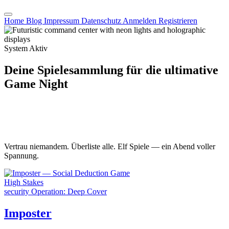
Home
Blog
Impressum
Datenschutz
Anmelden
Registrieren
System Aktiv
Deine Spielesammlung für die
ultimative
Game Night
Vertrau niemandem. Überliste alle. Elf Spiele — ein Abend voller
Spannung.
High Stakes
security
Operation: Deep Cover
Imposter