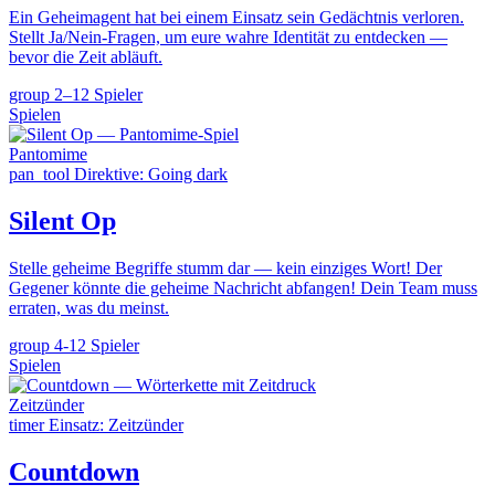
Ein Geheimagent hat bei einem Einsatz sein Gedächtnis verloren.
Stellt Ja/Nein-Fragen, um eure wahre Identität zu entdecken —
bevor die Zeit abläuft.
group
2–12 Spieler
Spielen
Pantomime
pan_tool
Direktive: Going dark
Silent Op
Stelle geheime Begriffe stumm dar — kein einziges Wort! Der
Gegener könnte die geheime Nachricht abfangen! Dein Team muss
erraten, was du meinst.
group
4-12 Spieler
Spielen
Zeitzünder
timer
Einsatz: Zeitzünder
Countdown