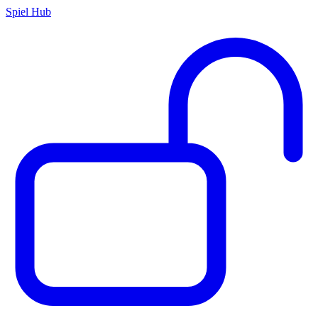
Spiel Hub