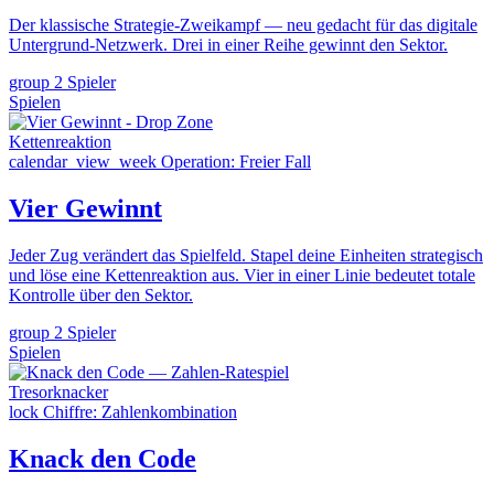
Der klassische Strategie-Zweikampf — neu gedacht für das digitale
Untergrund-Netzwerk. Drei in einer Reihe gewinnt den Sektor.
group
2 Spieler
Spielen
Kettenreaktion
calendar_view_week
Operation: Freier Fall
Vier Gewinnt
Jeder Zug verändert das Spielfeld. Stapel deine Einheiten strategisch
und löse eine Kettenreaktion aus. Vier in einer Linie bedeutet totale
Kontrolle über den Sektor.
group
2 Spieler
Spielen
Tresorknacker
lock
Chiffre: Zahlenkombination
Knack den Code