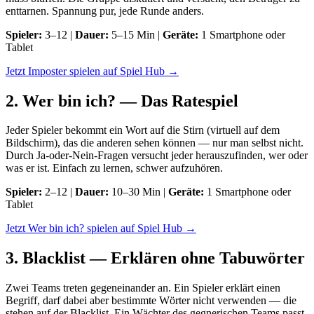
enttarnen. Spannung pur, jede Runde anders.
Spieler:
3–12 |
Dauer:
5–15 Min |
Geräte:
1 Smartphone oder
Tablet
Jetzt Imposter spielen auf Spiel Hub →
2. Wer bin ich? — Das Ratespiel
Jeder Spieler bekommt ein Wort auf die Stirn (virtuell auf dem
Bildschirm), das die anderen sehen können — nur man selbst nicht.
Durch Ja-oder-Nein-Fragen versucht jeder herauszufinden, wer oder
was er ist. Einfach zu lernen, schwer aufzuhören.
Spieler:
2–12 |
Dauer:
10–30 Min |
Geräte:
1 Smartphone oder
Tablet
Jetzt Wer bin ich? spielen auf Spiel Hub →
3. Blacklist — Erklären ohne Tabuwörter
Zwei Teams treten gegeneinander an. Ein Spieler erklärt einen
Begriff, darf dabei aber bestimmte Wörter nicht verwenden — die
stehen auf der Blacklist. Ein Wächter des gegnerischen Teams passt