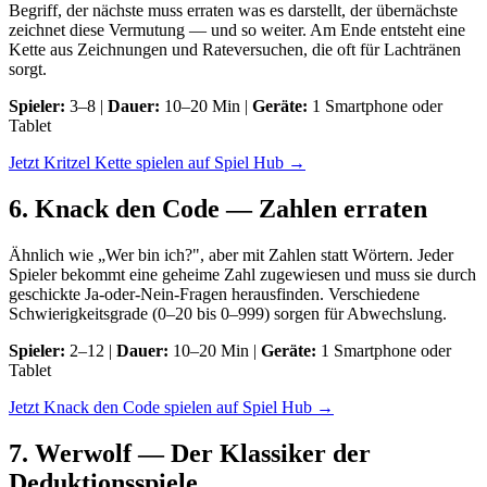
Begriff, der nächste muss erraten was es darstellt, der übernächste
zeichnet diese Vermutung — und so weiter. Am Ende entsteht eine
Kette aus Zeichnungen und Rateversuchen, die oft für Lachtränen
sorgt.
Spieler:
3–8 |
Dauer:
10–20 Min |
Geräte:
1 Smartphone oder
Tablet
Jetzt Kritzel Kette spielen auf Spiel Hub →
6. Knack den Code — Zahlen erraten
Ähnlich wie „Wer bin ich?", aber mit Zahlen statt Wörtern. Jeder
Spieler bekommt eine geheime Zahl zugewiesen und muss sie durch
geschickte Ja-oder-Nein-Fragen herausfinden. Verschiedene
Schwierigkeitsgrade (0–20 bis 0–999) sorgen für Abwechslung.
Spieler:
2–12 |
Dauer:
10–20 Min |
Geräte:
1 Smartphone oder
Tablet
Jetzt Knack den Code spielen auf Spiel Hub →
7. Werwolf — Der Klassiker der
Deduktionsspiele