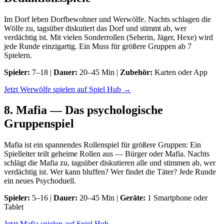
Im Dorf leben Dorfbewohner und Werwölfe. Nachts schlagen die
Wölfe zu, tagsüber diskutiert das Dorf und stimmt ab, wer
verdächtig ist. Mit vielen Sonderrollen (Seherin, Jäger, Hexe) wird
jede Runde einzigartig. Ein Muss für größere Gruppen ab 7
Spielern.
Spieler:
7–18 |
Dauer:
20–45 Min |
Zubehör:
Karten oder App
Jetzt Werwölfe spielen auf Spiel Hub →
8. Mafia — Das psychologische
Gruppenspiel
Mafia ist ein spannendes Rollenspiel für größere Gruppen: Ein
Spielleiter teilt geheime Rollen aus — Bürger oder Mafia. Nachts
schlägt die Mafia zu, tagsüber diskutieren alle und stimmen ab, wer
verdächtig ist. Wer kann bluffen? Wer findet die Täter? Jede Runde
ein neues Psychoduell.
Spieler:
5–16 |
Dauer:
20–45 Min |
Geräte:
1 Smartphone oder
Tablet
Jetzt Mafia spielen auf Spiel Hub →